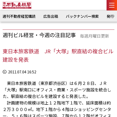
週刊不動産経営購読
広告出稿
バックナンバー検索
発行
週刊ビル経営・今週の注目記事
毎週月曜日更新
東日本旅客鉄道 JR「大塚」駅直結の複合ビル
建設を発表
2011.07.04 16:52
東日本旅客鉄道（東京都渋谷区）は６月２８日、ＪＲ
「大塚」駅南口にオフィス・商業・スポーツ施設を統合し
た、駅直結の複合ビルを建設すると発表した。
計画建物の規模は地上１２階地下１階で、延床面積は約
２万３０００㎡。地下１階から４階はショッピングセンタ
ー、５・６階はスポーツ施設、７階から１２階がオフィス