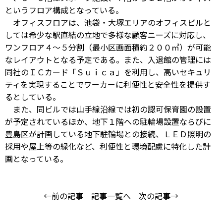
というフロア構成となっている。
オフィスフロアは、池袋・大塚エリアのオフィスビルと
しては希少な駅直結の立地で多様な顧客ニーズに対応し、
ワンフロア４～５分割（最小区画面積約２００㎡）が可能
なレイアウトとなる予定である。また、入退館の管理には
同社のＩＣカード「Ｓｕｉｃａ」を利用し、高いセキュリ
ティを実現することでワーカーに利便性と安全性を提供す
るとしている。
また、同ビルでは山手線沿線では初の認可保育園の設置
が予定されているほか、地下１階への駐輪場設置ならびに
豊島区が計画している地下駐輪場との接続、ＬＥＤ照明の
採用や屋上等の緑化など、利便性と環境配慮に特化した計
画となっている。
←前の記事
記事一覧へ
次の記事→