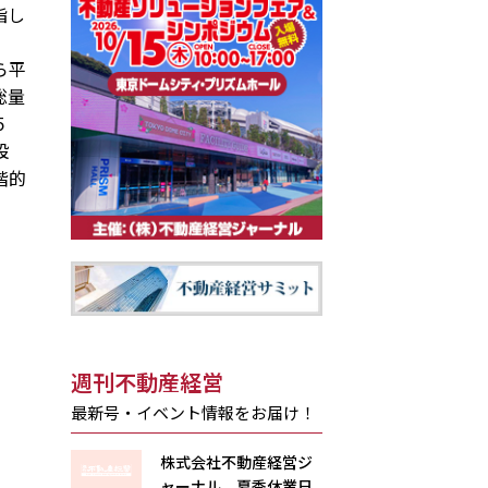
指し
ら平
総量
５
設
階的
週刊不動産経営
最新号・イベント情報をお届け！
株式会社不動産経営ジ
ャーナル 夏季休業日