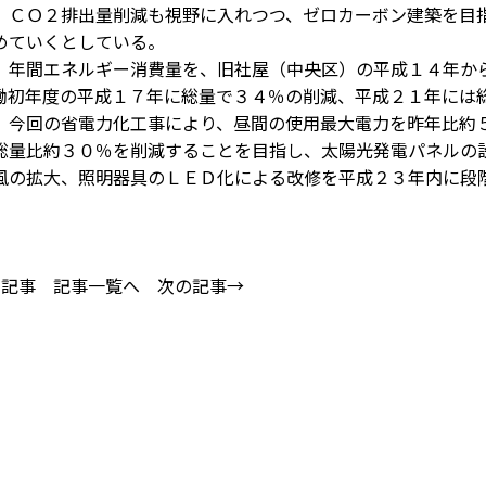
、ＣＯ２排出量削減も視野に入れつつ、ゼロカーボン建築を目
めていくとしている。
年間エネルギー消費量を、旧社屋（中央区）の平成１４年か
働初年度の平成１７年に総量で３４％の削減、平成２１年には
、今回の省電力化工事により、昼間の使用最大電力を昨年比約
総量比約３０％を削減することを目指し、太陽光発電パネルの
風の拡大、照明器具のＬＥＤ化による改修を平成２３年内に段
の記事
記事一覧へ
次の記事→