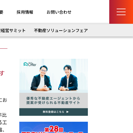
要
採用情報
お問い合わせ
産経営サミット
不動産ソリューションフェア
す
にお
年比
る工
電、