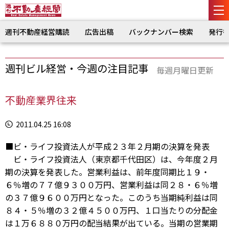
週刊不動産経営購読
広告出稿
バックナンバー検索
発行
週刊ビル経営・今週の注目記事
毎週月曜日更新
不動産業界往来
2011.04.25 16:08
■ビ・ライフ投資法人が平成２３年２月期の決算を発表
ビ・ライフ投資法人（東京都千代田区）は、今年度２月
期の決算を発表した。営業利益は、前年度同期比１９・
６％増の７７億９３００万円、営業利益は同２８・６％増
の３７億９６００万円となった。このうち当期純利益は同
８４・５％増の３２億４５００万円、１口当たりの分配金
は１万６８８０万円の配当結果が出ている。当期の営業期