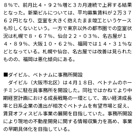
８％で、前月比４・９２％増と３カ月連続で上昇する結果
となった。新築ビルについては、平均募集賃料が２万３７
６２円となり、空室を大きく抱えたまま竣工というケース
も珍しくないという。一方で東京以外の都市圏での空室状
況は札幌で８・６７％、仙台２２・０３％、名古屋が１
４・８９％、大阪１０・６２％、福岡では１４・３１％な
どとなっている。札幌や仙台、名古屋では改善は見られた
ものの、福岡は悪化傾向にある。
■ダイビル、ベトナムに事務所開設
ダイビル（大阪市北区）は４月１８日、ベトナムのホー
チミンに駐在員事務所を開設した。同社ではかねてより中
期経営計画における成長戦略の一環として、高い経済成長
率と日系企業の進出が相次ぐベトナムを有望市場と捉え、
賃貸オフィスビル事業の展開を目指していた。事務所開設
により現地の不動産開発に関する情報収集力を高め、事業
の早期具体化を目指している。