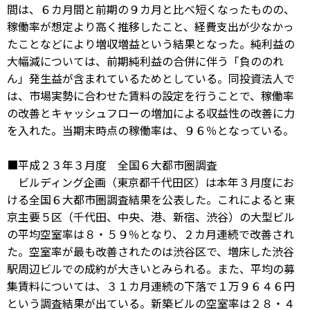
間は、６カ月間と前期の９カ月と比べ短くなったものの、
稼働率が想定より高く推移したこと、経費支出が少なかっ
たことなどにより増収増益という結果となった。純利益の
大幅減については、前期純利益の合併に伴う「負ののれ
ん」発生益が含まれているためとしている。同投資法人で
は、市場実勢に合わせた賃料の設定を行うことで、稼働率
の改善とキャッシュフローの増加による収益性の改善に力
を入れた。当期末時点の稼働率は、９６％となっている。
■平成２３年３月度 全国６大都市圏調査
ビルディング企画（東京都千代田区）は本年３月度にお
ける全国６大都市圏調査結果を公表した。これによると東
京主要５区（千代田、中央、港、新宿、渋谷）の大型ビル
の平均空室率は８・５９％となり、２カ月連続で改善され
た。空室率が最も改善されたのは渋谷区で、増床した渋谷
駅周辺ビルでの成約が大きいとみられる。また、平均の募
集賃料については、３１カ月連続の下落で１万９６４６円
という調査結果が出ている。新築ビルの空室率は２８・４