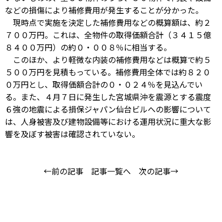
などの損傷により補修費用が発生することが分かった。
現時点で実施を決定した補修費用などの概算額は、約２
７００万円。これは、全物件の取得価額合計（３４１５億
８４００万円）の約０・００８％に相当する。
このほか、より軽微な内装の補修費用などは概算で約５
５００万円を見積もっている。補修費用全体では約８２０
０万円とし、取得価額合計の０・０２４％を見込んでい
る。また、４月７日に発生した宮城県沖を震源とする震度
６強の地震による損保ジャパン仙台ビルへの影響について
は、人身被害及び建物設備等における運用状況に重大な影
響を及ぼす被害は確認されていない。
←前の記事
記事一覧へ
次の記事→