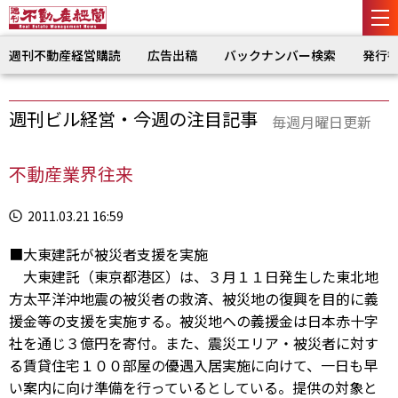
週刊不動産経営購読
広告出稿
バックナンバー検索
発行
週刊ビル経営・今週の注目記事
毎週月曜日更新
不動産業界往来
2011.03.21 16:59
■大東建託が被災者支援を実施
大東建託（東京都港区）は、３月１１日発生した東北地
方太平洋沖地震の被災者の救済、被災地の復興を目的に義
援金等の支援を実施する。被災地への義援金は日本赤十字
社を通じ３億円を寄付。また、震災エリア・被災者に対す
る賃貸住宅１００部屋の優遇入居実施に向けて、一日も早
い案内に向け準備を行っているとしている。提供の対象と