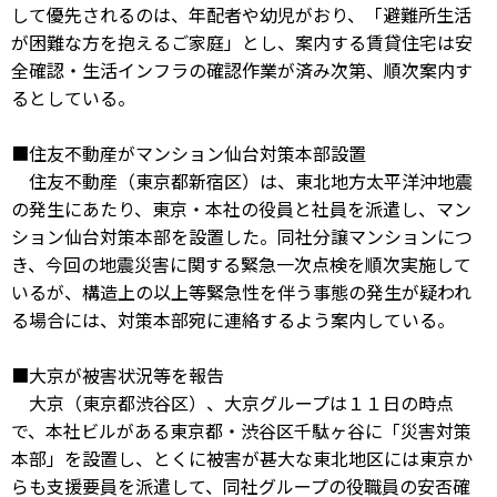
して優先されるのは、年配者や幼児がおり、「避難所生活
が困難な方を抱えるご家庭」とし、案内する賃貸住宅は安
全確認・生活インフラの確認作業が済み次第、順次案内す
るとしている。
■住友不動産がマンション仙台対策本部設置
住友不動産（東京都新宿区）は、東北地方太平洋沖地震
の発生にあたり、東京・本社の役員と社員を派遣し、マン
ション仙台対策本部を設置した。同社分譲マンションにつ
き、今回の地震災害に関する緊急一次点検を順次実施して
いるが、構造上の以上等緊急性を伴う事態の発生が疑われ
る場合には、対策本部宛に連絡するよう案内している。
■大京が被害状況等を報告
大京（東京都渋谷区）、大京グループは１１日の時点
で、本社ビルがある東京都・渋谷区千駄ヶ谷に「災害対策
本部」を設置し、とくに被害が甚大な東北地区には東京か
らも支援要員を派遣して、同社グループの役職員の安否確