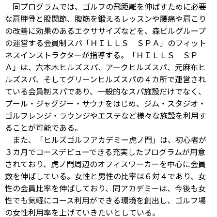
同プログラムでは、ゴルフの飛距離を伸ばすために必要
な肩胛骨と股関節、腹筋を鍛えるレッスンや腰痛や肩こり
の改善に効果のあるエクササイズなどを、森ビルグループ
の運営する会員制スパ「ＨＩＬＬＳ ＳＰＡ」のフィット
ネスインストラクターが指導する。「ＨＩＬＬＳ ＳＰ
Ａ」は、六本木ヒルズスパ、アークヒルズスパ、元麻布ヒ
ルズスパ、そしてグリーンヒルズスパの４カ所で運営され
ている会員制スパであり、一般的なスパ施設だけでなく、
プール・ジャグジー・サウナをはじめ、ジム・スタジオ・
ゴルフレンジ・ラウンジやエステなど様々な施設を利用す
ることが可能である。
また、「ヒルズゴルフアカデミー虎ノ門」は、初心者が
３カ月でコースデビューできる充実したプログラムが用意
されており、虎ノ門周辺のオフィスワーカーを中心に会員
数を伸ばしている。女性と男性の比率は６対４であり、女
性の会員比率を伸ばしており、同アカデミーは、今後も女
性でも気軽にコース利用ができる環境を創出し、ゴルフ場
の女性利用率を上げていきたいとしている。