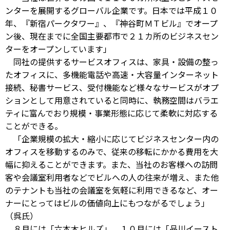
ンターを展開するグローバル企業です。日本では平成１０
年、『新宿パークタワー』、『神谷町ＭＴビル』でオープ
ン後、現在までに全国主要都市で２１カ所のビジネスセン
ターをオープンしています」
同社の提供するサービスオフィスは、家具・設備の整っ
たオフィスに、多機能電話や高速・大容量インターネット
接続、秘書サービス、受付機能など様々なサービスがオプ
ションとして用意されていると同時に、執務空間はバラエ
ティに富んでおり規模・事業形態に応じて柔軟に対応する
ことができる。
「企業規模の拡大・縮小に応じてビジネスセンター内の
オフィスを移動するのみで、従来の移転にかかる費用を大
幅に抑えることができます。また、当社のお客様への訪問
客や会議室利用者などでビルへの人の往来が増え、また他
のテナントも当社の会議室を気軽に利用できるなど、オー
ナーにとってはビルの価値向上にもつながるでしょう」
（呉氏）
８月には「六本木ヒルズ」、１０月には「品川イースト