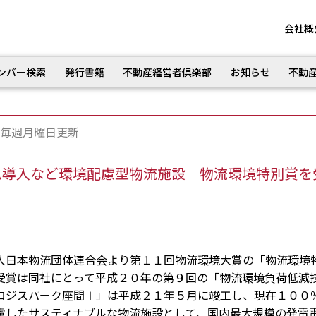
会社概
ンバー検索
発行書籍
不動産経営者倶楽部
お知らせ
不動
毎週月曜日更新
ム導入など環境配慮型物流施設 物流環境特別賞を
日本物流団体連合会より第１１回物流環境大賞の「物流環境
受賞は同社にとって平成２０年の第９回の「物流環境負荷低減
ロジスパーク座間Ⅰ」は平成２１年５月に竣工し、現在１００
慮したサスティナブルな物流施設として、国内最大規模の発電