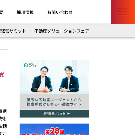
要
採用情報
お問い合わせ
産経営サミット
不動産ソリューションフェア
受
特別
技術
％稼
電力