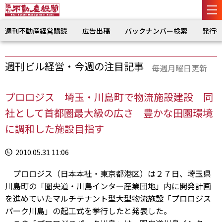
週刊不動産経営購読
広告出稿
バックナンバー検索
発行
週刊ビル経営・今週の注目記事
毎週月曜日更新
プロロジス 埼玉・川島町で物流施設建設 同
社として首都圏最大級の広さ 豊かな田園環境
に調和した施設目指す
2010.05.31 11:06
プロロジス（日本本社・東京都港区）は２７日、埼玉県
川島町の「圏央道・川島インター産業団地」内に開発計画
を進めていたマルチテナント型大型物流施設「プロロジス
パーク川島」の起工式を挙行したと発表した。