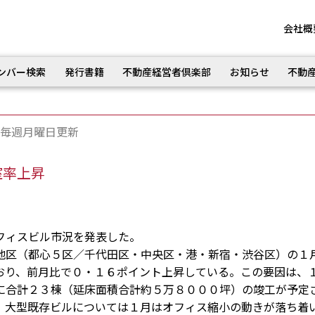
会社概
ンバー検索
発行書籍
不動産経営者倶楽部
お知らせ
不動
毎週月曜日更新
室率上昇
フィスビル市況を発表した。
区（都心５区／千代田区・中央区・港・新宿・渋谷区）の１
おり、前月比で０・１６ポイント上昇している。この要因は、
に合計２３棟（延床面積合計約５万８０００坪）の竣工が予定
、大型既存ビルについては１月はオフィス縮小の動きが落ち着