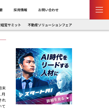
要
採用情報
お問い合わせ
産経営サミット
不動産ソリューションフェア
月末
１月
され
いて