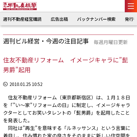
週刊不動産経営購読
広告出稿
バックナンバー検索
発行
週刊ビル経営・今週の注目記事
毎週月曜日更新
住友不動産リフォーム イメージキャラに”髭
男爵”起用
2010.01.25 10:52
住友不動産リフォーム（東京都新宿区）は、１月１８日
を「”い～家”リフォームの日」に制定し、イメージキャラ
クターとしてお笑いタレントの「髭男爵」を起用したこと
を発表した。
同社は”再生”を意味する「ルネッサンス」という言葉に
着目し、住み慣れた家の良さをそのままに新しい住空間を