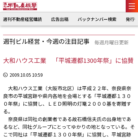
週刊不動産経営購読
広告出稿
バックナンバー検索
発行
週刊ビル経営・今週の注目記事
毎週月曜日更新
大和ハウス工業 「平城遷都1300年祭」に協賛
2009.10.05 10:59
大和ハウス工業（大阪市北区）は平成２２年、奈良県奈
良市の平城宮跡や県内各地を会場とする「平城遷都１３０
０年祭」に協賛し、ＬＥＤ照明の灯篭２０００基を寄贈す
る。
奈良県は同社の創業者である故石橋信夫氏の出身地であ
るなど、同社グループにとってゆかりの地となっている。そ
こで同社は「平城遷都１３００年祭」に協賛し、平城宮跡