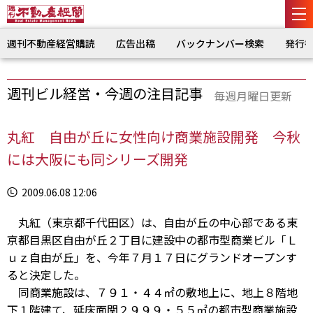
週刊不動産経営購読
広告出稿
バックナンバー検索
発行
週刊ビル経営・今週の注目記事
毎週月曜日更新
丸紅 自由が丘に女性向け商業施設開発 今秋
には大阪にも同シリーズ開発
2009.06.08 12:06
丸紅（東京都千代田区）は、自由が丘の中心部である東
京都目黒区自由が丘２丁目に建設中の都市型商業ビル「Ｌ
ｕｚ自由が丘」を、今年７月１７日にグランドオープンす
ると決定した。
同商業施設は、７９１・４４㎡の敷地上に、地上８階地
下１階建て、延床面関２９９９・５５㎡の都市型商業施設