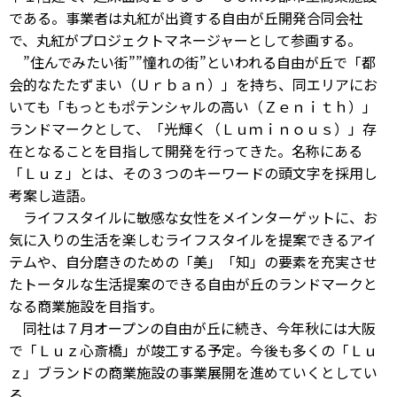
である。事業者は丸紅が出資する自由が丘開発合同会社
で、丸紅がプロジェクトマネージャーとして参画する。
”住んでみたい街””憧れの街”といわれる自由が丘で「都
会的なたたずまい（Ｕｒｂａｎ）」を持ち、同エリアにお
いても「もっともポテンシャルの高い（Ｚｅｎｉｔｈ）」
ランドマークとして、「光輝く（Ｌｕｍｉｎｏｕｓ）」存
在となることを目指して開発を行ってきた。名称にある
「Ｌｕｚ」とは、その３つのキーワードの頭文字を採用し
考案し造語。
ライフスタイルに敏感な女性をメインターゲットに、お
気に入りの生活を楽しむライフスタイルを提案できるアイ
テムや、自分磨きのための「美」「知」の要素を充実させ
たトータルな生活提案のできる自由が丘のランドマークと
なる商業施設を目指す。
同社は７月オープンの自由が丘に続き、今年秋には大阪
で「Ｌｕｚ心斎橋」が竣工する予定。今後も多くの「Ｌｕ
ｚ」ブランドの商業施設の事業展開を進めていくとしてい
る。