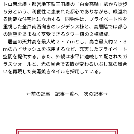
トロ南北線・都営地下鉄三田線の「白金高輪」駅から徒歩
５分という、利便性に恵まれた都心でありながら、緑溢れ
る閑静な住宅地に立地する。同物件は、プライベート性を
重視した全戸南西向きのレジデンス棟と、高層階では都心
の眺望をあまねく享受できるタワー棟の２棟構成。
居室の天井高を最大約２・７ｍとし、高さ最大約２・３
ｍのハイサッシュを採用するなど、充実したプライベート
空間を提供する。また、外観は水平に連続して配されたガ
ラスウォールと、光の具合で表情が変わるいぶし瓦の風合
いを再現した美濃焼きタイルを採用している。
←前の記事
記事一覧へ
次の記事→