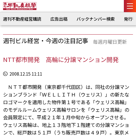
週刊不動産経営購読
広告出稿
バックナンバー検索
発行
週刊ビル経営・今週の注目記事
毎週月曜日更新
NTT都市開発 高輪に分譲マンション開発
2008.12.15 11:11
ＮＴＴ都市開発（東京都千代田区）は、同社の分譲マン
ションブランド「ＷＥＬＬＩＴＨ（ウェリス）」の新たな
ロゴマークを適用した物件第１号である「ウェリス高輪」
のモデルルームウェリス高輪サロンを「ウェリス高輪」の
会員限定にて、平成２１年１月中旬からオープンさせる。
ウェリス高輪は、地上１３階地下１階建ての分譲マンショ
ンで、総戸数は５１戸（うち販売戸数は４９戸）。東京メ