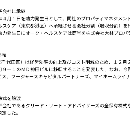
子会社に承継
４月１日を効力発生日として、同社のプロパティマネジメン
ルスケア（東京都港区）へ承継させる会社分割（吸収分割）を
効力発生日にオーク・ヘルスケアは商号を株式会社大林プロパ
移転
千代田区）は経営効率の向上及びコスト削減のため、１２月
町９―１のＭＤ神田ビルに移転することを発表した。なお、今
ビス、フージャースキャピタルパートナーズ、マイホームライ
株式を譲渡
会社であるクリード・リート・アドバイザーズの全保有株式
決定した。