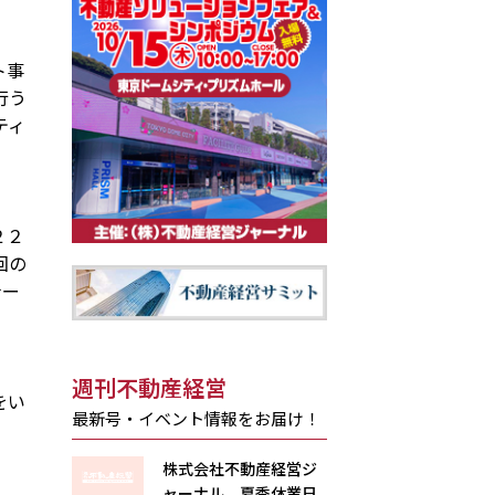
ト事
行う
ティ
２２
回の
ナー
週刊不動産経営
をい
最新号・イベント情報をお届け！
株式会社不動産経営ジ
ャーナル 夏季休業日