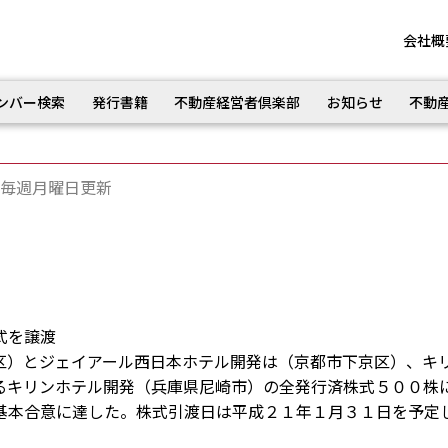
会社概
ンバー検索
発行書籍
不動産経営者倶楽部
お知らせ
不動
毎週月曜日更新
式を譲渡
）とジェイアール西日本ホテル開発は（京都市下京区）、キ
るキリンホテル開発（兵庫県尼崎市）の全発行済株式５００株
基本合意に達した。株式引渡日は平成２１年１月３１日を予定