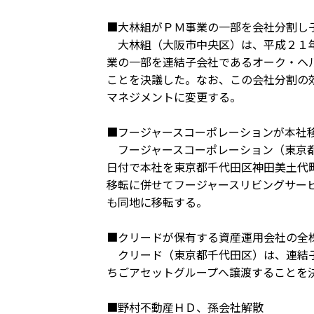
■大林組がＰＭ事業の一部を会社分割し
大林組（大阪市中央区）は、平成２１年
業の一部を連結子会社であるオーク・ヘ
ことを決議した。なお、この会社分割の
マネジメントに変更する。
■フージャースコーポレーションが本社
フージャースコーポレーション（東京都
日付で本社を東京都千代田区神田美土代
移転に併せてフージャースリビングサー
も同地に移転する。
■クリードが保有する資産運用会社の全
クリード（東京都千代田区）は、連結子
ちごアセットグループへ譲渡することを
■野村不動産ＨＤ、孫会社解散