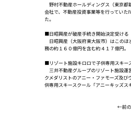
野村不動産ホールディングス（東京都新
会社で、不動産投資事業等を行っていたIVY
た。
■日昭興産が破産手続き開始決定受ける
日昭興産（大阪府東大阪市）はこのほど
務の約１６０億円を含む約４１７億円。
■リゾート施設キロロで子供専用スキー
三井不動産グループのリゾート施設運営
クメダリストのアニー・ファモーズ及び
供専用スキースクール「アニーキッズス
←前