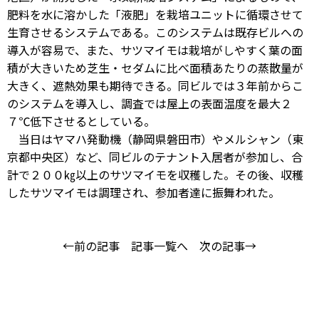
肥料を水に溶かした「液肥」を栽培ユニットに循環させて
生育させるシステムである。このシステムは既存ビルへの
導入が容易で、また、サツマイモは栽培がしやすく葉の面
積が大きいため芝生・セダムに比べ面積あたりの蒸散量が
大きく、遮熱効果も期待できる。同ビルでは３年前からこ
のシステムを導入し、調査では屋上の表面温度を最大２
７℃低下させるとしている。
当日はヤマハ発動機（静岡県磐田市）やメルシャン（東
京都中央区）など、同ビルのテナント入居者が参加し、合
計で２００㎏以上のサツマイモを収穫した。その後、収穫
したサツマイモは調理され、参加者達に振舞われた。
←前の記事
記事一覧へ
次の記事→