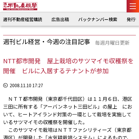
週刊不動産経営購読
広告出稿
バックナンバー検索
発行
週刊ビル経営・今週の注目記事
毎週月曜日更新
NTT都市開発 屋上栽培のサツマイモ収穫祭を
開催 ビルに入居するテナントが参加
2008.11.10 17:27
ＮＴＴ都市開発（東京都千代田区）は１１月６日、港区
三田に所有する「アーバンネット三田ビル」の屋上 にお
いて、ヒートアイランド対策の一環として栽培を実施して
いるサツマイモの収穫祭を開催した。
このサツマイモ栽培はＮＴＴファシリティーズ（東京都
港区）が開発した「水気耕栽培システム」によるもので、