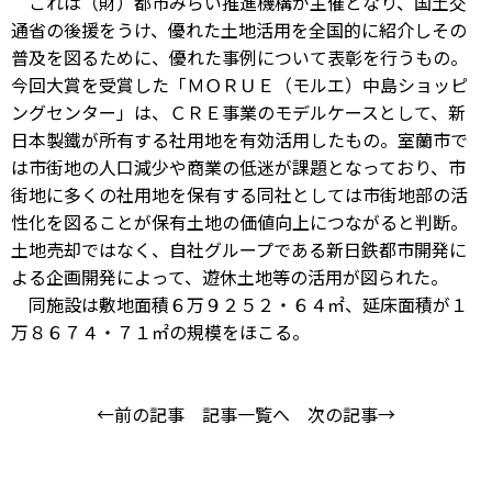
これは（財）都市みらい推進機構が主催となり、国土交
通省の後援をうけ、優れた土地活用を全国的に紹介しその
普及を図るために、優れた事例について表彰を行うもの。
今回大賞を受賞した「ＭＯＲＵＥ（モルエ）中島ショッピ
ングセンター」は、ＣＲＥ事業のモデルケースとして、新
日本製鐵が所有する社用地を有効活用したもの。室蘭市で
は市街地の人口減少や商業の低迷が課題となっており、市
街地に多くの社用地を保有する同社としては市街地部の活
性化を図ることが保有土地の価値向上につながると判断。
土地売却ではなく、自社グループである新日鉄都市開発に
よる企画開発によって、遊休土地等の活用が図られた。
同施設は敷地面積６万９２５２・６４㎡、延床面積が１
万８６７４・７１㎡の規模をほこる。
←前の記事
記事一覧へ
次の記事→