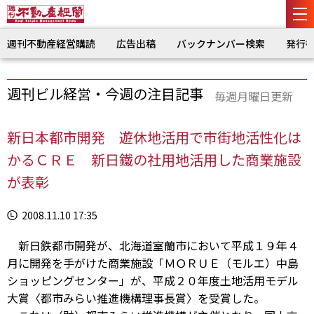
週刊不動産経営購読
広告出稿
バックナンバー検索
発行
週刊ビル経営・今週の注目記事
毎週月曜日更新
新日本都市開発 遊休地活用で市街地活性化は
かるＣＲＥ 新日鐵の社用地活用した商業施設
が表彰
2008.11.10 17:35
新日鉄都市開発が、北海道室蘭市において平成１９年４
月に開発を手がけた商業施設「ＭＯＲＵＥ（モルエ）中島
ショッピングセンター」が、平成２０年度土地活用モデル
大賞〈都市みらい推進機構理事長賞〉を受賞した。