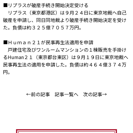
■リプラスが破産手続き開始決定受ける
リプラス（東京都港区）は９月２４日に東京地裁へ自己
破産を申請し、同日同地裁より破産手続き開始決定を受け
た。負債は約３２５億７０５７万円。
■Ｈｕｍａｎ２１が民事再生法適用を申請
戸建住宅及びワンルームマンションの１棟販売を手掛け
るHuman２１（東京都台東区）は９月１９日に東京地裁へ
民事再生法の適用を申請した。負債は約４６４億３７４万
円。
←前の記事
記事一覧へ
次の記事→