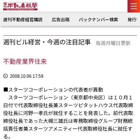
週刊不動産経営購読
広告出稿
バックナンバー検索
発行
週刊ビル経営・今週の注目記事
毎週月曜日更新
不動産業界往来
2008.10.06 17:59
■スターツコーポレーションの代表者が異動
スターツコーポレーション（東京都中央区）は１０月１
日付で代表取締役社長兼スターツピタットハウス代表取締
役社長に河野一孝氏が就任することを発表した。前代表取
締役社長であった大槻三雄氏は専務取締役グループ財務統
括責任者兼スターツアメニティー代表取締役社長に就任す
る。