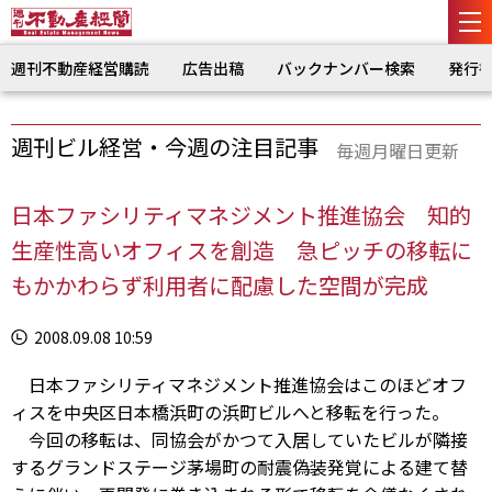
週刊不動産経営購読
広告出稿
バックナンバー検索
発行
週刊ビル経営・今週の注目記事
毎週月曜日更新
日本ファシリティマネジメント推進協会 知的
生産性高いオフィスを創造 急ピッチの移転に
もかかわらず利用者に配慮した空間が完成
2008.09.08 10:59
日本ファシリティマネジメント推進協会はこのほどオフ
ィスを中央区日本橋浜町の浜町ビルへと移転を行った。
今回の移転は、同協会がかつて入居していたビルが隣接
するグランドステージ茅場町の耐震偽装発覚による建て替