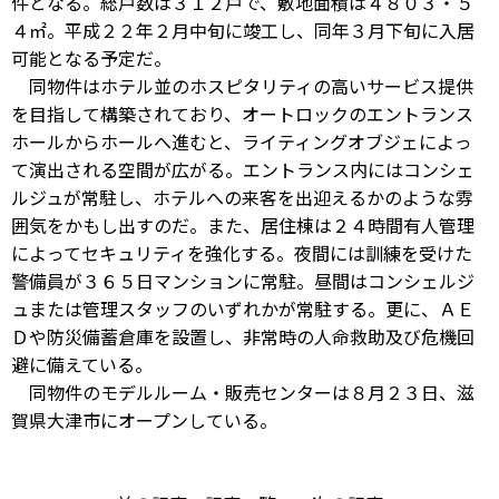
件となる。総戸数は３１２戸で、敷地面積は４８０３・５
４㎡。平成２２年２月中旬に竣工し、同年３月下旬に入居
可能となる予定だ。
同物件はホテル並のホスピタリティの高いサービス提供
を目指して構築されており、オートロックのエントランス
ホールからホールへ進むと、ライティングオブジェによっ
て演出される空間が広がる。エントランス内にはコンシェ
ルジュが常駐し、ホテルへの来客を出迎えるかのような雰
囲気をかもし出すのだ。また、居住棟は２４時間有人管理
によってセキュリティを強化する。夜間には訓練を受けた
警備員が３６５日マンションに常駐。昼間はコンシェルジ
ュまたは管理スタッフのいずれかが常駐する。更に、ＡＥ
Ｄや防災備蓄倉庫を設置し、非常時の人命救助及び危機回
避に備えている。
同物件のモデルルーム・販売センターは８月２３日、滋
賀県大津市にオープンしている。