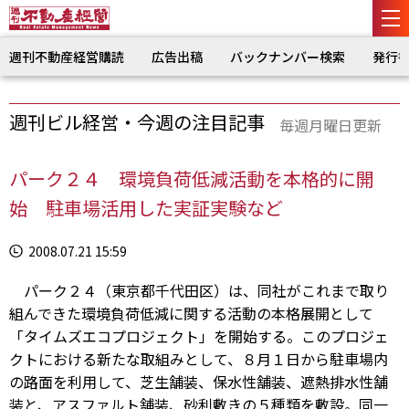
週刊不動産経営購読
広告出稿
バックナンバー検索
発行
週刊ビル経営・今週の注目記事
毎週月曜日更新
パーク２４ 環境負荷低減活動を本格的に開
始 駐車場活用した実証実験など
2008.07.21 15:59
パーク２４（東京都千代田区）は、同社がこれまで取り
組んできた環境負荷低減に関する活動の本格展開として
「タイムズエコプロジェクト」を開始する。このプロジェ
クトにおける新たな取組みとして、８月１日から駐車場内
の路面を利用して、芝生舗装、保水性舗装、遮熱排水性舗
装と、アスファルト舗装、砂利敷きの５種類を敷設。同一