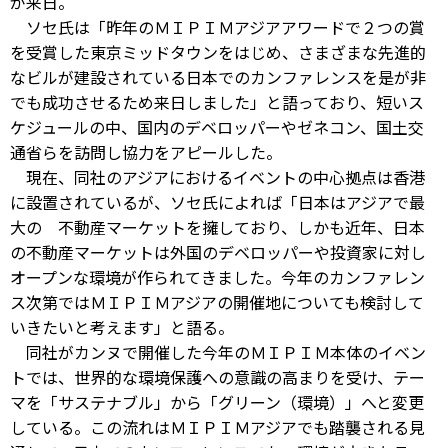
が来日。
ソセ氏は「昨年のＭＩＰＩＭアジアアワードで２つの賞
を受賞した東京ミッドタウンをはじめ、さまざまな先進的
なビルが建設されている日本でのカンファレンスを是が非
でも成功させるため来日しました」と語っており、短いス
ケジュールの中、国内のデベロッパーやゼネコン、国土交
通省らを訪問し協力をアピールした。
現在、同社のアジアにおけるイベントの中心拠点は香港
に設置されているが、ソセ氏によれば「日本はアジアで最
大の 不動産マーケットを擁しており、しかも近年、日本
の不動産マーケットは外国のデベロッパーや投資家に対し
オープンな環境が作られてきました。今年のカンファレン
ス次第ではＭＩＰＩＭアジアの開催地についても検討して
いきたいと考えます」と語る。
同社がカンヌで開催した今年のＭＩＰＩＭ本体のイベン
トでは、世界的な環境保護への意識の高まりを受け、テー
マを「サステナブル」から「グリーン（環境）」へと変更
している。この流れはＭＩＰＩＭアジアでも踏襲される見