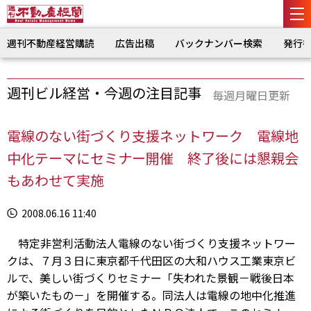
週刊不動産経営購読
広告出稿
バックナンバー検索
発行
週刊ビル経営・今週の注目記事
毎週月曜日更新
電線のない街づくり支援ネットワーク 電線地
中化テーマにセミナー開催 終了後には懇親会
もあわせて実施
2008.06.16 11:40
特定非営利活動法人電線のない街づくり支援ネットワー
クは、７月３日に東京都千代田区の大和ハウス工業東京ビ
ルで、美しい街づくりセミナー「失われた景観－戦後日本
が築いたもの－」を開催する。同法人は電線の地中化推進