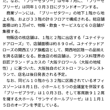
た。なお、「ブリーゼタワー」は今年７月に、「ブリーゼ
ブリーゼ」は同年１０月３日にグランドオープンする。
商業ゾーンには、「ブリーゼタワー」の地下１階から地
上６階、および３３階の計８フロアで構成される。総店舗
面積は約１万㎡で、物販・飲食・サービスなど６０店舗が
集積する。
物販店の核店舗は、１階と２階に出店する「ユナイテッ
ドアローズ」で、店舗面積は約８９０㎡。ユナイテッドア
ローズの関西エリア旗艦店として、関西地区随一の品揃え
を誇る店舗となる。飲食店の核店舗は、フランス料理界の
巨匠アラン・デュカスの「大阪テロワール（大阪の地域
性）」に基づいた、大阪独自のビストロ・フレンチレスト
ランで、店名は後日発表される予定。
なお、同ビル１０階から３２階に区画されているオフィ
スゾーンは８月１日、小ホールと５つの会議室を併設する
「ブリーゼプラザ」は１０月３日、そして客席数９１２席
を擁する大ホール「サンケイホールブリーゼ」は１１月１
５日のオープンを予定している。