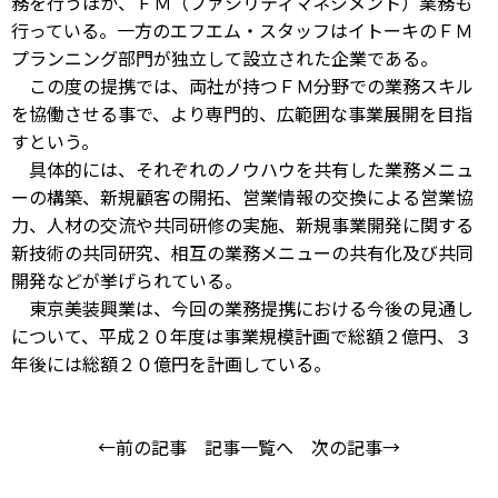
務を行うほか、ＦＭ（ファシリティマネジメント）業務も
行っている。一方のエフエム・スタッフはイトーキのＦＭ
プランニング部門が独立して設立された企業である。
この度の提携では、両社が持つＦＭ分野での業務スキル
を協働させる事で、より専門的、広範囲な事業展開を目指
すという。
具体的には、それぞれのノウハウを共有した業務メニュ
ーの構築、新規顧客の開拓、営業情報の交換による営業協
力、人材の交流や共同研修の実施、新規事業開発に関する
新技術の共同研究、相互の業務メニューの共有化及び共同
開発などが挙げられている。
東京美装興業は、今回の業務提携における今後の見通し
について、平成２０年度は事業規模計画で総額２億円、３
年後には総額２０億円を計画している。
←前の記事
記事一覧へ
次の記事→