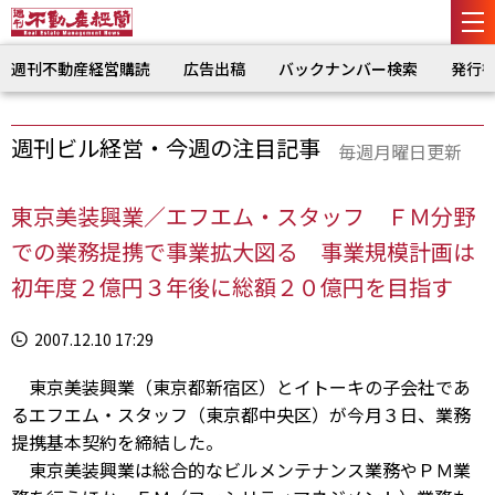
週刊不動産経営購読
広告出稿
バックナンバー検索
発行
週刊ビル経営・今週の注目記事
毎週月曜日更新
東京美装興業／エフエム・スタッフ ＦＭ分野
での業務提携で事業拡大図る 事業規模計画は
初年度２億円３年後に総額２０億円を目指す
2007.12.10 17:29
東京美装興業（東京都新宿区）とイトーキの子会社であ
るエフエム・スタッフ（東京都中央区）が今月３日、業務
提携基本契約を締結した。
東京美装興業は総合的なビルメンテナンス業務やＰＭ業