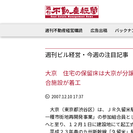
週刊不動産経営購読
広告出稿
バックナ
週刊ビル経営・今週の注目記事
大京 住宅の保留床は大京が分
合施設が着工
2007.12.10 17:37
大京（東京都渋谷区）は、ＪＲ久留米駅
一種市街地再開発事業」の参加組合員と
へと至り、１２月１日に建設地にて起工
平成２３年春の九州新幹線「久留米」駅