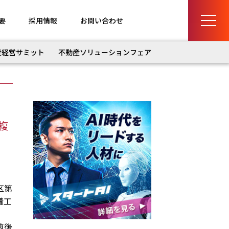
要
採用情報
お問い合わせ
産経営サミット
不動産ソリューションフェア
複
区第
着工
筑後