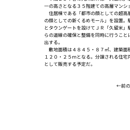
一の高さとなる３５階建ての高層マンシ
住居棟である「都市の顔としての超高層
の顔としての新くるめモール」を設置。
とタウンゲートを設けてＪＲ「久留米」
らの道線の確保と整備を同時に行うこと
出する。
敷地面積は４８４５・８７㎡、建築面積
１２０・２５ｍとなる。分譲される住宅
として販売する予定だ。
←前