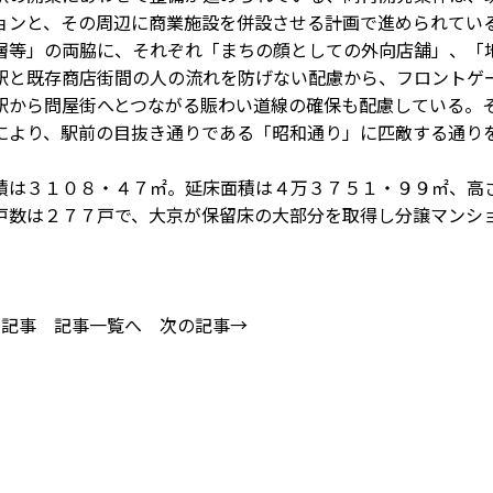
ョンと、その周辺に商業施設を併設させる計画で進められてい
等」の両脇に、それぞれ「まちの顔としての外向店舗」、「
駅と既存商店街間の人の流れを防げない配慮から、フロントゲ
駅から問屋街へとつながる賑わい道線の確保も配慮している。
により、駅前の目抜き通りである「昭和通り」に匹敵する通り
は３１０８・４７㎡。延床面積は４万３７５１・９９㎡、高
戸数は２７７戸で、大京が保留床の大部分を取得し分譲マンシ
の記事
記事一覧へ
次の記事→