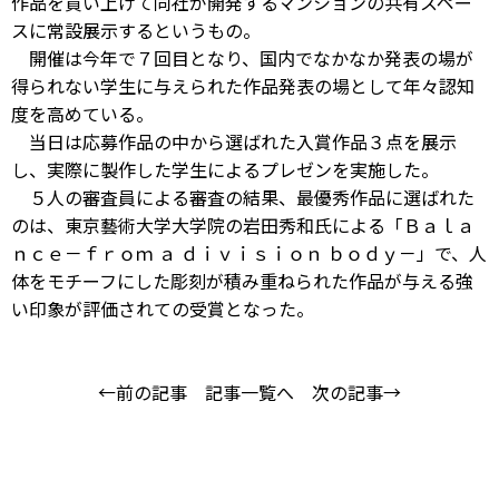
作品を買い上げて同社が開発するマンションの共有スペー
スに常設展示するというもの。
開催は今年で７回目となり、国内でなかなか発表の場が
得られない学生に与えられた作品発表の場として年々認知
度を高めている。
当日は応募作品の中から選ばれた入賞作品３点を展示
し、実際に製作した学生によるプレゼンを実施した。
５人の審査員による審査の結果、最優秀作品に選ばれた
のは、東京藝術大学大学院の岩田秀和氏による「Ｂａｌａ
ｎｃｅ－ｆｒｏｍ ａ ｄｉｖｉｓｉｏｎ ｂｏｄｙ－」で、人
体をモチーフにした彫刻が積み重ねられた作品が与える強
い印象が評価されての受賞となった。
←前の記事
記事一覧へ
次の記事→