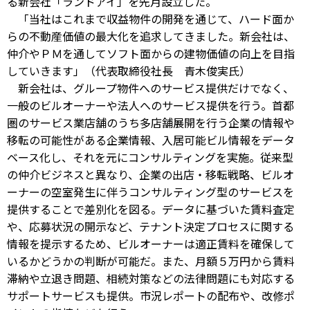
る新会社「ランドアイ」を先月設立した。
「当社はこれまで収益物件の開発を通じて、ハード面か
らの不動産価値の最大化を追求してきました。新会社は、
仲介やＰＭを通してソフト面からの建物価値の向上を目指
していきます」（代表取締役社長 青木俊実氏）
新会社は、グループ物件へのサービス提供だけでなく、
一般のビルオーナーや法人へのサービス提供を行う。首都
圏のサービス業店舗のうち多店舗展開を行う企業の情報や
移転の可能性がある企業情報、入居可能ビル情報をデータ
ベース化し、それを元にコンサルティングを実施。従来型
の仲介ビジネスと異なり、企業の出店・移転戦略、ビルオ
ーナーの空室発生に伴うコンサルティング型のサービスを
提供することで差別化を図る。データに基づいた賃料査定
や、応募状況の開示など、テナント決定プロセスに関する
情報を提示するため、ビルオーナーは適正賃料を確保して
いるかどうかの判断が可能だ。また、月額５万円から賃料
滞納や立退き問題、相続対策などの法律問題にも対応する
サポートサービスも提供。市況レポートの配布や、改修ポ