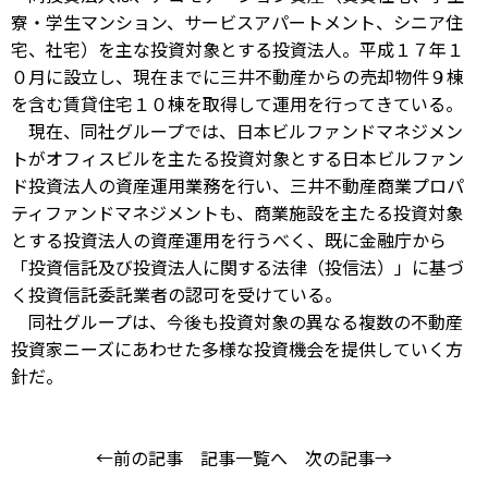
寮・学生マンション、サービスアパートメント、シニア住
宅、社宅）を主な投資対象とする投資法人。平成１７年１
０月に設立し、現在までに三井不動産からの売却物件９棟
を含む賃貸住宅１０棟を取得して運用を行ってきている。
現在、同社グループでは、日本ビルファンドマネジメン
トがオフィスビルを主たる投資対象とする日本ビルファン
ド投資法人の資産運用業務を行い、三井不動産商業プロパ
ティファンドマネジメントも、商業施設を主たる投資対象
とする投資法人の資産運用を行うべく、既に金融庁から
「投資信託及び投資法人に関する法律（投信法）」に基づ
く投資信託委託業者の認可を受けている。
同社グループは、今後も投資対象の異なる複数の不動産
投資家ニーズにあわせた多様な投資機会を提供していく方
針だ。
←前の記事
記事一覧へ
次の記事→