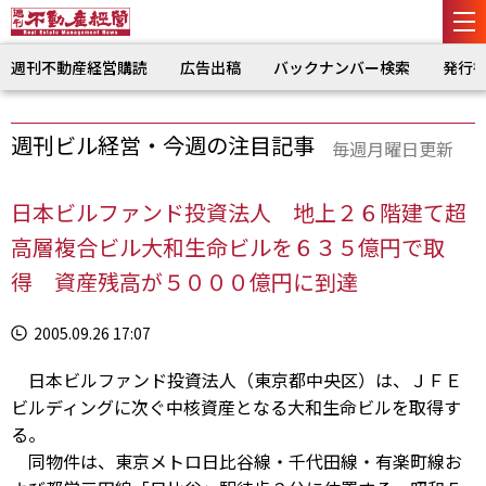
週刊不動産経営購読
広告出稿
バックナンバー検索
発行
週刊ビル経営・今週の注目記事
毎週月曜日更新
日本ビルファンド投資法人 地上２６階建て超
高層複合ビル大和生命ビルを６３５億円で取
得 資産残高が５０００億円に到達
2005.09.26 17:07
日本ビルファンド投資法人（東京都中央区）は、ＪＦＥ
ビルディングに次ぐ中核資産となる大和生命ビルを取得す
る。
同物件は、東京メトロ日比谷線・千代田線・有楽町線お