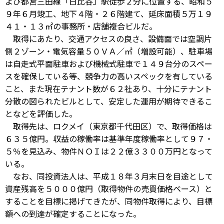
よび都営三田線「日比谷」駅徒歩２分に位置する、昭和５
９年６月竣工、地下４階・２６階建て、延床面積５万１９
４１・１３㎡の事務所・店舗複合ビルだ。
取得にあたり、交通アクセスの良さ、設備面では空調片
側２ゾーン・電気容量５０ＶＡ／㎡（増設可能）、駐車場
は自走式平面駐車および機械式駐車で１４９台分のスペー
スを確保している等、競争力の高いスペックを有している
こと、また現在テナント数が６２社あり、十分にテナント
分散の図られたビルとして、安定した運用が期待できるこ
となどを評価した。
取得先は、ロクメイ（東京都千代田区）で、取得価格は
６３５億円。収益の稼働率は基準年度稼働率として９７・
５％を見込み、物件ＮＯＩは２２億３３００万円となって
いる。
なお、同投資法人は、平成１８年３月末日を目途として
資産残高を５０００億円（取得物件の売買価格ベース）と
することを目標に掲げてきたが、同物件取得により、目標
額への到達が確定することになった。