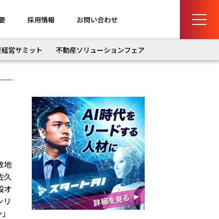
要
採用情報
お問い合わせ
産経営サミット
不動産ソリューションフェア
敷地
佐久
設オ
シリ
ン」