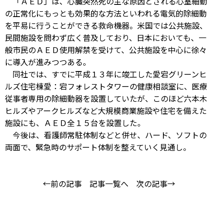
「ＡＥＤ」は、心臓突然死の主な原因とされる心室細動
の正常化にもっとも効果的な方法といわれる電気的除細動
を平易に行うことができる救命機器。米国では公共施設、
民間施設を問わず広く普及しており、日本においても、一
般市民のＡＥＤ使用解禁を受けて、公共施設を中心に徐々
に導入が進みつつある。
同社では、すでに平成１３年に竣工した愛宕グリーンヒ
ルズ住宅棟愛：宕フォレストタワーの健康相談室に、医療
従事者専用の除細動器を設置していたが、このほど六本木
ヒルズやアークヒルズなど大規模商業施設や住宅を備えた
施設にも、ＡＥＤ全１５台を設置した。
今後は、看護師常駐体制などと併せ、ハード、ソフトの
両面で、緊急時のサポート体制を整えていく見通し。
←前の記事
記事一覧へ
次の記事→