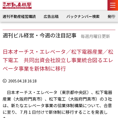
週刊不動産経営購読
広告出稿
バックナンバー検索
発行
週刊ビル経営・今週の注目記事
毎週月曜日更新
日本オーチス・エレベータ／松下電器産業／松
下電工 共同出資会社設立し事業統合図るエレ
ベータ事業を新体制に移行
2005.04.18 16:18
日本オーチス・エレベータ（東京都中央区）、松下電器
産業（大阪府門真市）、松下電工（大阪府門真市）の３社
は、新たなエレベータ事業の協業体制構築について、合意
に至り、７月１日付けで新体制に移行することを発表し