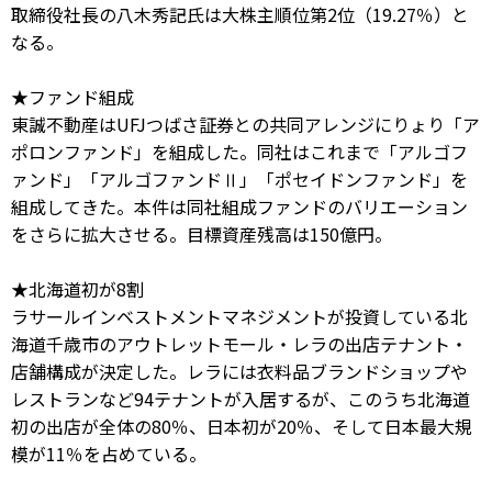
取締役社長の八木秀記氏は大株主順位第2位（19.27％）と
なる。
★ファンド組成
東誠不動産はUFJつばさ証券との共同アレンジにりょり「ア
ポロンファンド」を組成した。同社はこれまで「アルゴフ
ァンド」「アルゴファンドⅡ」「ポセイドンファンド」を
組成してきた。本件は同社組成ファンドのバリエーション
をさらに拡大させる。目標資産残高は150億円。
★北海道初が8割
ラサールインベストメントマネジメントが投資している北
海道千歳市のアウトレットモール・レラの出店テナント・
店舗構成が決定した。レラには衣料品ブランドショップや
レストランなど94テナントが入居するが、このうち北海道
初の出店が全体の80％、日本初が20％、そして日本最大規
模が11％を占めている。