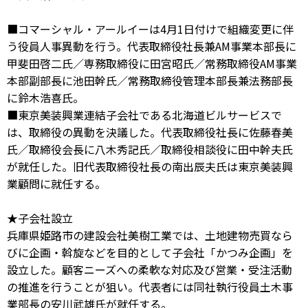
■コマーシャル・アールイーは4月1日付けで組織変更に伴
う役員人事異動を行う。代表取締役社長兼AM事業本部長に
甲斐田啓二氏／専務取締役に田宮昭氏／常務取締役AM事業
本部副部長に池田幹氏／常務取締役管理本部長兼法務部長
に鈴木浩喜氏。
■東京美装興業連結子会社である北海道ビルサービスで
は、取締役の異動を決議した。代表取締役社長に佐藤春美
氏／取締役会長に八木秀記氏／取締役相談役に田中幹夫氏
が就任した。旧代表取締役社長の南出辰夫氏は東京美装興
業顧問に就任する。
★子会社設立
兵庫県姫路市の建設会社美樹工業では、土地建物売買なら
びに企画・斡旋などを目的として子会社「かつみ企画」を
設立した。顧客ニーズへの柔軟な対応及び営業・受注活動
の推進を行うことが狙い。代表者には同社執行役員土木事
業部長の安川武雄氏が就任する。