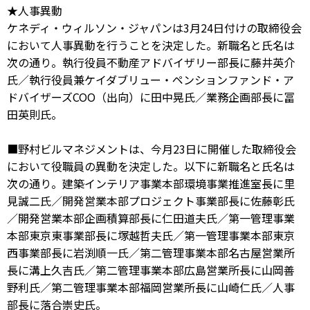
★人事異動
ケネディ・ウィルソン・ジャパンは3月24日付けの取締役会
において人事異動を行うことを決定した。新職名と氏名は
次の通り。執行役員不動産アドバイザリー部長に藤井英介
氏／執行役員兼ケイダブリュー・ペンションファンド・ア
ドバイザーズCOO（出向）に田中晃氏／業務企画部長に冨
田英則氏。
■野村ビルマネジメントは、今月23日に開催した取締役会
において役職員の異動を決定した。以下に新職名と氏名は
次の通り。建築インテリア事業本部環境事業推進室長に里
見誠二氏／開発営業本部プロジェクト事業部長に佐藤彰氏
／開発営業本部企画積算部長に仁田道夫氏／第一管理事業
本部東京東事業部長に塚越哲夫氏／第一管理事業本部東京
西事業部長に岩渕順一氏／第二管理事業本部名古屋営業所
長に溝上久吉氏／第二管理事業本部広島営業所長に山岡善
野利氏／第二管理事業本部福岡営業所長に山崎仁氏／人事
部長に落合崇史氏。