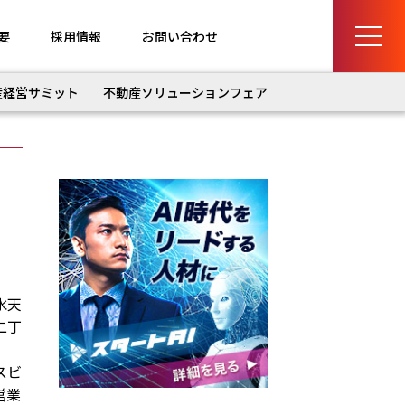
要
採用情報
お問い合わせ
産経営サミット
不動産ソリューションフェア
水天
二丁
スビ
営業