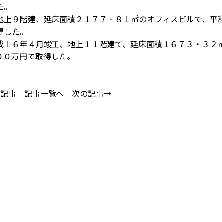
た。
上９階建、延床面積２１７７・８１㎡のオフィスビルで、平
得した。
１６年４月竣工、地上１１階建て、延床面積１６７３・３２
００万円で取得した。
の記事
記事一覧へ
次の記事→