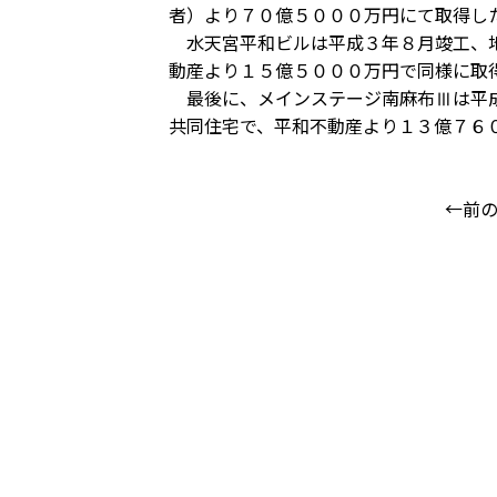
者）より７０億５０００万円にて取得し
水天宮平和ビルは平成３年８月竣工、地
動産より１５億５０００万円で同様に取
最後に、メインステージ南麻布Ⅲは平成
共同住宅で、平和不動産より１３億７６
←前