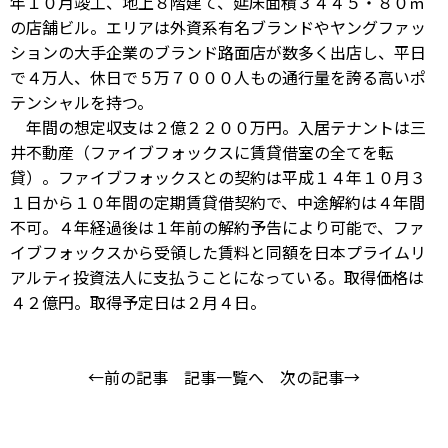
年１０月竣工、地上８階建て、延床面積３４４５・８０㎡
の店舗ビル。エリアは外資系有名ブランドやヤングファッ
ションの大手企業のブランド路面店が数多く出店し、平日
で４万人、休日で５万７０００人もの通行量を誇る高いポ
テンシャルを持つ。
年間の想定収支は２億２２００万円。入居テナントは三
井不動産（ファイブフォックスに賃貸借室の全てを転
貸）。ファイブフォックスとの契約は平成１４年１０月３
１日から１０年間の定期賃貸借契約で、中途解約は４年間
不可。４年経過後は１年前の解約予告により可能で、ファ
イブフォックスから受領した賃料と同額を日本プライムリ
アルティ投資法人に支払うことになっている。取得価格は
４２億円。取得予定日は２月４日。
←前の記事
記事一覧へ
次の記事→