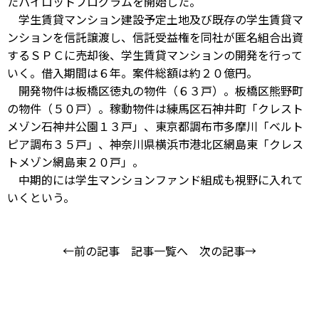
たパイロットプログラムを開始した。
学生賃貸マンション建設予定土地及び既存の学生賃貸マ
ンションを信託譲渡し、信託受益権を同社が匿名組合出資
するＳＰＣに売却後、学生賃貸マンションの開発を行って
いく。借入期間は６年。案件総額は約２０億円。
開発物件は板橋区徳丸の物件（６３戸）。板橋区熊野町
の物件（５０戸）。稼動物件は練馬区石神井町「クレスト
メゾン石神井公園１３戸」、東京都調布市多摩川「ベルト
ピア調布３５戸」、神奈川県横浜市港北区網島東「クレス
トメゾン網島東２０戸」。
中期的には学生マンションファンド組成も視野に入れて
いくという。
←前の記事
記事一覧へ
次の記事→