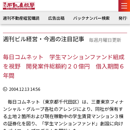
週刊不動産経営購読
広告出稿
バックナンバー検索
発行
週刊ビル経営・今週の注目記事
毎週月曜日更新
毎日コムネット 学生マンションファンド組成
を視野 開発案件総額約２０億円 借入期間６
年間
2004.12.13 14:56
毎日コムネット（東京都千代田区）は、三菱東京フィナ
ンシャル・グループ各社のアレンジにより、同社が保有す
る土地２箇所および現在稼動中の学生賃貸マンション３棟
の証券化を図り、「学生マンションファンド」創設に向け