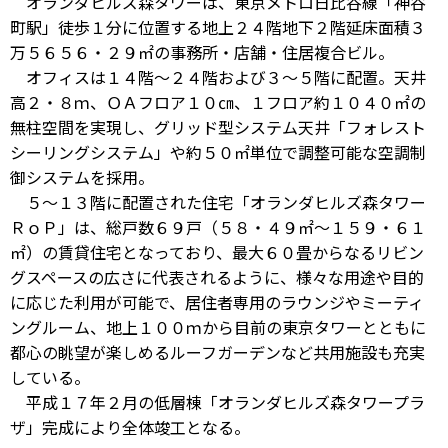
オランダヒルズ森タワーは、東京メトロ日比谷線「神谷
町駅」徒歩１分に位置する地上２４階地下２階延床面積３
万５６５６・２９㎡の事務所・店舗・住居複合ビル。
オフィスは１４階〜２４階および３〜５階に配置。天井
高２・８ｍ、ＯＡフロア１０㎝、１フロア約１０４０㎡の
無柱空間を実現し、グリッド型システム天井「フォレスト
シーリングシステム」や約５０㎡単位で調整可能な空調制
御システムを採用。
５〜１３階に配置された住宅「オランダヒルズ森タワー
ＲｏＰ」は、総戸数６９戸（５８・４９㎡〜１５９・６１
㎡）の賃貸住宅となっており、最大６０畳からなるリビン
グスペースの広さに代表されるように、様々な用途や目的
に応じた利用が可能で、居住者専用のラウンジやミーティ
ングルーム、地上１００ｍから目前の東京タワーとともに
都心の眺望が楽しめるルーフガーデンなど共用施設も充実
している。
平成１７年２月の低層棟「オランダヒルズ森タワープラ
ザ」完成により全体竣工となる。