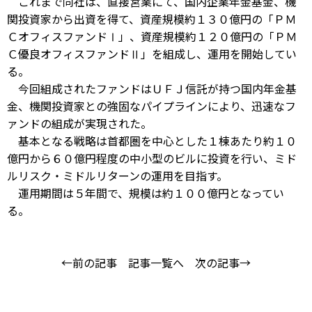
これまで同社は、直接営業にて、国内企業年金基金、機
関投資家から出資を得て、資産規模約１３０億円の「ＰＭ
ＣオフィスファンドⅠ」、資産規模約１２０億円の「ＰＭ
Ｃ優良オフィスファンドⅡ」を組成し、運用を開始してい
る。
今回組成されたファンドはＵＦＪ信託が持つ国内年金基
金、機関投資家との強固なパイプラインにより、迅速なフ
ァンドの組成が実現された。
基本となる戦略は首都圏を中心とした１棟あたり約１０
億円から６０億円程度の中小型のビルに投資を行い、ミド
ルリスク・ミドルリターンの運用を目指す。
運用期間は５年間で、規模は約１００億円となってい
る。
←前の記事
記事一覧へ
次の記事→