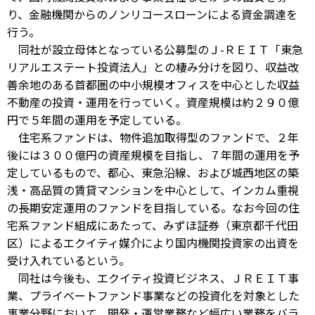
り、金融機関からのノンリコースローンによる資金調達を
行う。
同社が設立母体となっている公募型のＪ-ＲＥＩＴ「東急
リアルエステート投資法人」との棲み分けを図り、収益改
善余地のある首都圏の中小規模オフィスを中心とした収益
不動産の投資・運用を行っていく。資産規模は約２９０億
円で５年間の運用を予定している。
住宅系ファンドは、物件追加取得型のファンドで、２年
後には３００億円の資産規模を目指し、７年間の運用を予
定しているもので、都心、東急沿線、および城西地区の築
浅・高品質の賃貸マンションを中心として、インカム重視
の長期安定運用のファンドを目指している。なお今回の住
宅系ファンド組成にあたって、みずほ証券（東京都千代田
区）によるエクイティ媒介により国内機関投資家の出資を
受け入れているという。
同社は今後も、エクイティ投資ビジネス、ＪＲＥＩＴ事
業、プライベートファンド事業などの投資化を対象とした
事業分野において、開発・運営業務など幅広い業務をバラ