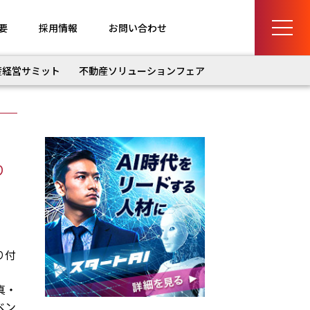
要
採用情報
お問い合わせ
産経営サミット
不動産ソリューションフェア
り
り付
真・
ベン