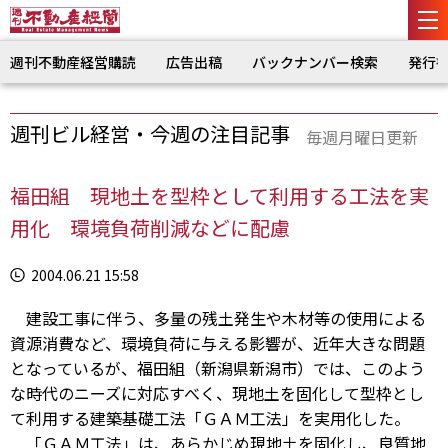
週刊不動産経営購読
広告出稿
バックナンバー検索
発行
週刊ビル経営・今週の注目記事
毎週月曜日更新
福田組 現地土を型枠として利用する工法を実
用化 環境負荷削減などに配慮
2004.06.21 15:58
建設工事に伴う、多量の残土発生や木材等の使用による
資源消費など、環境負荷に与える影響が、近年大きな問題
となっているが、福田組（新潟県新潟市）では、このよう
な時代のニーズに対応すべく、現地土を固化して型枠とし
て利用する建築基礎工法「ＧＡＭ工法」を実用化した。
「ＧＡＭ工法」は、あらかじめ現地土を固化し、良質地