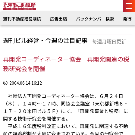
週刊不動産経営購読
広告出稿
バックナンバー検索
発行
週刊ビル経営・今週の注目記事
毎週月曜日更新
再開発コーディネーター協会 再開発関連の税
務研究会を開催
2004.06.14 16:12
社団法人再開発コーディネーター協会は、６月２４日
（木）、１４時〜１７時、同協会会議室（東京都新橋６‐
１７‐２０米田ビル５Ｆ）にて、「再開発事業と税務」に
関する技術研究会を開催する。
平成１６年度税制改正において、再開発に関連する不動
産の譲渡税制が大幅に変更されている。今回の研究会で