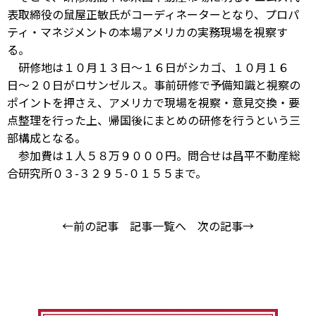
表取締役の鼠屋正敏氏がコーディネーターとなり、プロパ
ティ・マネジメントの本場アメリカの実務現場を視察す
る。
研修地は１０月１３日〜１６日がシカゴ、１０月１６
日〜２０日がロサンゼルス。事前研修で予備知識と視察の
ポイントを押さえ、アメリカで現場を視察・意見交換・要
点整理を行った上、帰国後にまとめの研修を行うという三
部構成となる。
参加費は１人５８万９０００円。問合せは昌平不動産総
合研究所０３-３２９５-０１５５まで。
←前の記事
記事一覧へ
次の記事→