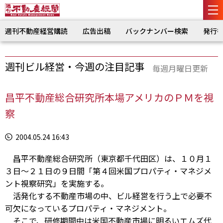
週刊不動産経営購読
広告出稿
バックナンバー検索
発行
週刊ビル経営・今週の注目記事
毎週月曜日更新
昌平不動産総合研究所本場アメリカのＰＭを視
察
2004.05.24 16:43
昌平不動産総合研究所（東京都千代田区）は、１０月１
３日〜２１日の９日間「第４回米国プロパティ・マネジメ
ント視察研究」を実施する。
活発化する不動産市場の中、ビル経営を行う上で必要不
可欠になっているプロパティ・マネジメント。
そこで、研修期間中は米国不動産市場に明るいエムズ代