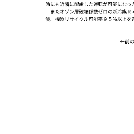
時にも近隣に配慮した運転が可能になっ
またオゾン層破壊係数ゼロの新冷媒Ｒ４
減。機器リサイクル可能率９５％以上を
←前