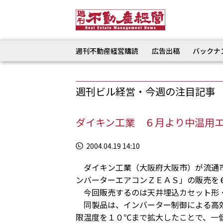
週刊不動産経営購読
広告出稿
バックナ
週刊ビル経営・今週の注目記事
ダイキン工業 ６月より中温用
2004.04.19 14:10
ダイキン工業（大阪府大阪市）が流通市
ンバーターエアコンＺＥＡＳ」の販売を
今回販売するのは天井埋込カセット形・
同製品は、インバーター制御による高効
限温度を１０℃まで拡大したことで、一