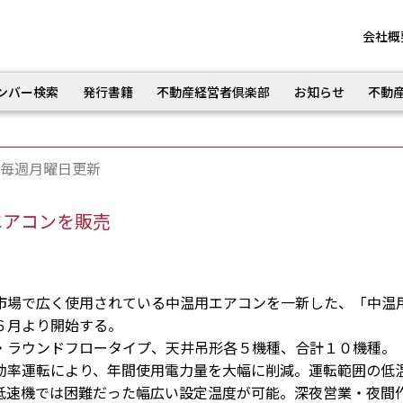
会社概
ンバー検索
発行書籍
不動産経営者倶楽部
お知らせ
不動
毎週月曜日更新
エアコンを販売
場で広く使用されている中温用エアコンを一新した、「中温
６月より開始する。
ラウンドフロータイプ、天井吊形各５機種、合計１０機種。
率運転により、年間使用電力量を大幅に削減。運転範囲の低
低速機では困難だった幅広い設定温度が可能。深夜営業・夜間