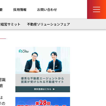
要
採用情報
お問い合わせ
産経営サミット
不動産ソリューションフェア
認識
管
は
年の