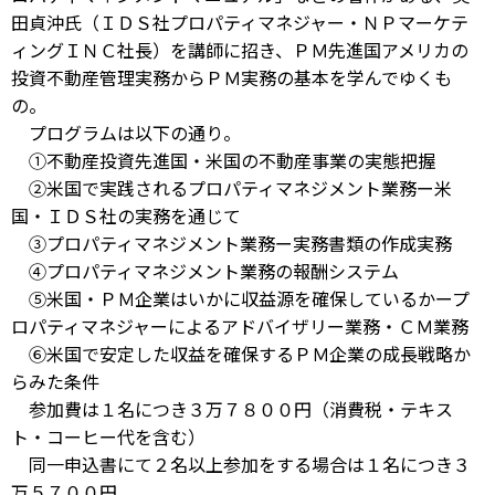
田貞沖氏（ＩＤＳ社プロパティマネジャー・ＮＰマーケテ
ィングＩＮＣ社長）を講師に招き、ＰＭ先進国アメリカの
投資不動産管理実務からＰＭ実務の基本を学んでゆくも
の。
プログラムは以下の通り。
①不動産投資先進国・米国の不動産事業の実態把握
②米国で実践されるプロパティマネジメント業務ー米
国・ＩＤＳ社の実務を通じて
③プロパティマネジメント業務ー実務書類の作成実務
④プロパティマネジメント業務の報酬システム
⑤米国・ＰＭ企業はいかに収益源を確保しているかープ
ロパティマネジャーによるアドバイザリー業務・ＣＭ業務
⑥米国で安定した収益を確保するＰＭ企業の成長戦略か
らみた条件
参加費は１名につき３万７８００円（消費税・テキス
ト・コーヒー代を含む）
同一申込書にて２名以上参加をする場合は１名につき３
万５７００円。