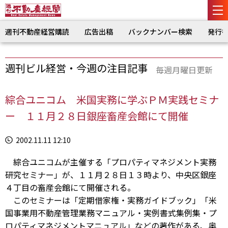
週刊不動産経営購読
広告出稿
バックナンバー検索
発行
週刊ビル経営・今週の注目記事
毎週月曜日更新
綜合ユニコム 米国実務に学ぶＰＭ実践セミナ
ー １１月２８日銀座畜産会館にて開催
2002.11.11 12:10
綜合ユニコムが主催する「プロパティマネジメント実務
研究セミナー」が、１１月２８日１３時より、中央区銀座
４丁目の畜産会館にて開催される。
このセミナーは「定期借家権・実務ガイドブック」「米
国事業用不動産管理業務マニュアル・実例書式集例集・プ
ロパティマネジメントマニュアル」などの著作がある、奥