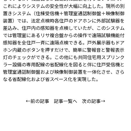
これによりシステムの安全性が大幅に向上した。現所の別
置きシステム（住棟受信機＋管理室通話制御盤＋映像制御
装置）では、法定点検時各住戸のドアホンに外部試験器を
差込み、住戸内の感知器を点検していたが、このシステム
では管理室にあるリサ複合盤からの操作で遠隔試験機能付
感知器を全住戸一斉に遠隔点検できる。戸外展示器もドア
ホン内蔵のボタンを押すだけで、簡単に警報音と警報表示
灯のチェックができる。この他にも共同住宅用スプリンク
ラー設備の専用配線の省配線化を図ると伴に住戸受信機と
管理室通話制御盤および映像制御装置を一体化させ、さら
なる省配線化および省スペース化を実現した。
←前の記事
記事一覧へ
次の記事→