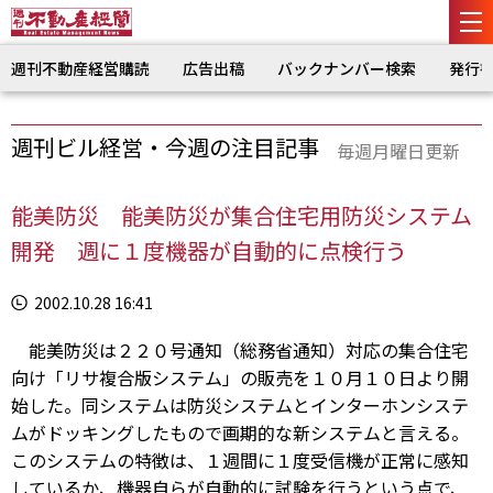
週刊不動産経営購読
広告出稿
バックナンバー検索
発行
週刊ビル経営・今週の注目記事
毎週月曜日更新
能美防災 能美防災が集合住宅用防災システム
開発 週に１度機器が自動的に点検行う
2002.10.28 16:41
能美防災は２２０号通知（総務省通知）対応の集合住宅
向け「リサ複合版システム」の販売を１０月１０日より開
始した。同システムは防災システムとインターホンシステ
ムがドッキングしたもので画期的な新システムと言える。
このシステムの特徴は、１週間に１度受信機が正常に感知
しているか、機器自らが自動的に試験を行うという点で、