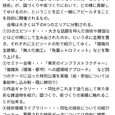
技術」が、国づくりや街づくりにおいて、どの様に貢献し
てゆけるのか、ということを広く一般にアピールすること
を目的に開催されるもの。
会場は大きく以下の4つのエリアに分割される。
①33のエピソード・・・大きな話題を呼んだ技術や建設な
どはどの様にして生み出されたのか、という点に主眼を置
き、それぞれにエピソードの形で紹介してゆく。「環境共
生建築」「無人化施工」「免震レトロフィット」などを取
り上げる。
②セミナー会場・・・「東京のインフラストラクチャー」
「複雑系（環境・都市）への超領域アプローチ」 など四
つのテーマに沿った特別公演を実施（尚・参加については
事前申し込み制・既に締切り）
③作品ギャラリー・・・同社がこれまで造り出して来た多
彩な建造物を紹介。国づくり、街づくりの実績に触れるこ
とが出来る。
④技術情報ライブラリー・・・同社の技術についての紹介
コーナー。蓄積された技術データについては自由に検索