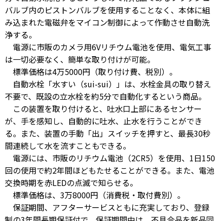
バルブ内のピストンバルブを使用することなく、本体に組
み込まれた電磁弁をマイコン制御によって作動させ自動洗
浄する。
電源に市販のカメラ用6Vリチウム電池を使用、電気工事
は一切必要なく、簡単な取り付けが可能。
標準価格は4万5000円（取り付け費、税別）。
自動水栓「水すい（sui-sui）」は、水栓金具の取り替え
不要で、既設の立水栓を約5分で自動化するという商品。
この装置を取り付けると、吐水口上部にあるセンサー
が、手を感知し、自動的に吐水、止水を行うことができ
る。また、装置の手動「出」スイッチを押すと、最長30秒
間連続して水を流すこともできる。
電源には、市販のリチウム電池（2CR5）を使用、1日150
回の使用で約2年間ほどもたせることができる。また、電池
交換時期を赤LEDの点滅で知らせる。
標準価格は、3万8000円（消費税・取付費別）。
保証期間、アフターサービスともに充実しており、登録
制の3年間長期保証付で、保証期間中は、不具合品を新品同